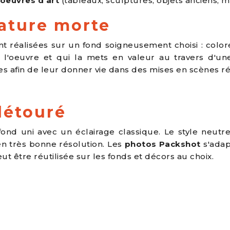
oeuvres d'art
(tableaux, sculptures, objets anciens, mob
ature morte
t réalisées sur un fond soigneusement choisi : color
l'oeuvre et qui la mets en valeur au travers d'u
 afin de leur donner vie dans des mises en scènes réal
détouré
ond uni avec un éclairage classique. Le style neutre
en très bonne résolution. Les
photos Packshot
s'adap
t être réutilisée sur les fonds et décors au choix.