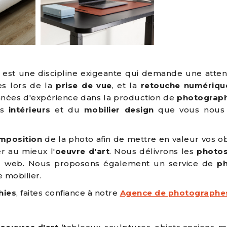
est une discipline exigeante qui demande une attent
ues lors de la
prise de vue
, et la
retouche numériqu
années d'expérience dans la production de
photograph
es
intérieurs
et du
mobilier design
que vous nous c
mposition
de la photo afin de mettre en valeur vos obj
r au mieux l'
oeuvre d'art
. Nous délivrons les
photos
t ou web. Nous proposons également un service de
ph
e mobilier.
hies
, faites confiance à notre
Agence de photographe