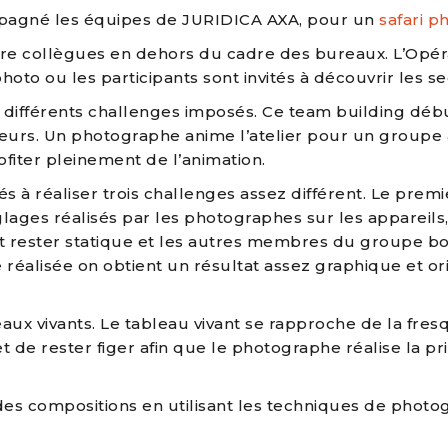
agné les équipes de JURIDICA AXA, pour un
safari p
tre collègues en dehors du cadre des bureaux. L’Opéra
hoto ou les participants sont invités à découvrir les se
s différents challenges imposés. Ce team building débu
rs. Un photographe anime l’atelier pour un groupe à 
iter pleinement de l’animation.
vités à réaliser trois challenges assez différent. Le pr
ages réalisés par les photographes sur les appareils,
oit rester statique et les autres membres du groupe 
e réalisée on obtient un résultat assez graphique et o
eaux vivants. Le tableau vivant se rapproche de la fres
t de rester figer afin que le photographe réalise la pri
des compositions en utilisant les techniques de photogr